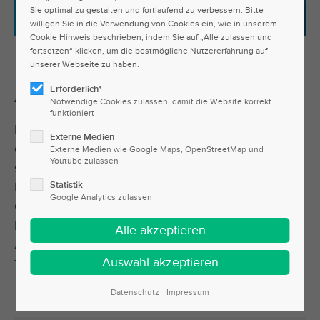
Sie optimal zu gestalten und fortlaufend zu verbessern. Bitte
willigen Sie in die Verwendung von Cookies ein, wie in unserem
Cookie Hinweis beschrieben, indem Sie auf „Alle zulassen und
fortsetzen“ klicken, um die bestmögliche Nutzererfahrung auf
Psychische Gesundheit am
unserer Webseite zu haben.
Arbeitsplatz
Erforderlich*
Notwendige Cookies zulassen, damit die Website korrekt
funktioniert
Die körperliche Belastung von Arbeitnehmern hat in
Externe Medien
den vergangenen Jahrzehnten stetig abgenommen,
Externe Medien wie Google Maps, OpenStreetMap und
Youtube zulassen
schließlich gab es einen Wandel von der
Produktions- hin zur Dienstleistungsgesellschaft. Im
Statistik
Google Analytics zulassen
Gegenzug ist dafür aber die mentale Belastung
heute deutlich höher. Psychische Gesundheit am
Arbeitsplatz ist deswegen ein zunehmend wichtiges
Thema, das Arbeitgeber nicht ignorieren dürfen.
Datenschutz
Impressum