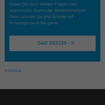
Haben Sie noch weitere Fragen zum
spannenden Thema der Betriebsmedizin?
Dann nehmen Sie jetzt
Kontakt
auf –
Provestiga berät Sie gerne.
0441 983339 - 11
Zurück