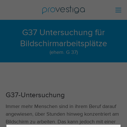
G37 Untersuchung für
Bildschirmarbeitsplätze
(ehem. G 37)
G37-Untersuchung
Immer mehr Menschen sind in ihrem Beruf darauf
angewiesen, über Stunden hinweg konzentriert am
Bildschirm zu arbeiten. Das kann jedoch mit einer