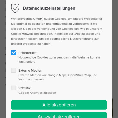
schleichenden Belastung von Augen, Rücken und
Datenschutzeinstellungen
Körper einhergehen, die sich später nicht selten
durch gesundheitliche Probleme bemerkbar macht.
Wir (provestiga GmbH) nutzen Cookies, um unsere Webseite für
Die
G37 Untersuchung
soll gesundheitliche Risiken
Sie optimal zu gestalten und fortlaufend zu verbessern. Bitte
willigen Sie in die Verwendung von Cookies ein, wie in unserem
frühzeitig erkennen, um eine effiziente Vorsorge
Cookie Hinweis beschrieben, indem Sie auf „Alle zulassen und
und Prävention zu ermöglichen.
fortsetzen“ klicken, um die bestmögliche Nutzererfahrung auf
unserer Webseite zu haben.
Provestiga
bietet Unternehmen eine
umfassende
Erforderlich*
Vorsorgeuntersuchung für Bildschirmarbeitsplätze
Notwendige Cookies zulassen, damit die Website korrekt
funktioniert
(ehem. G37)
an, um die Gesundheit von
Mitarbeitern nachhaltig zu schützen. Dank einer
Externe Medien
Externe Medien wie Google Maps, OpenStreetMap und
effizienten Vorsorge kann auch Ihr Unternehmen
Youtube zulassen
die besten Voraussetzungen schaffen.
Statistik
Google Analytics zulassen