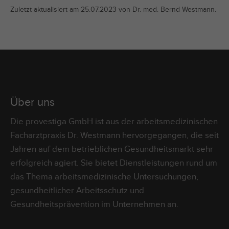
Zuletzt aktualisiert am 25.07.2023 von Dr. med. Bernd Westmann.
Über uns
Die provestiga GmbH ist aus der arbeitsmedizinischen
Facharztpraxis Dr. Westmann hervorgegangen, die seit
Jahren auf dem betrieblichen Gesundheitsmarkt sehr
erfolgreich agiert. Sie bietet Dienstleistungen rund um
das Thema arbeitsmedizinische Untersuchungen,
gesundheitlicher Arbeitsschutz und
Gesundheitsprävention im Unternehmen an.