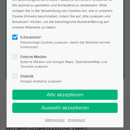
Sie optimal zu gestalten und fortlaufend zu verbessern. Bitte
willigen Sie in die Verwendung von Cookies ein, wie in unserem
Cookie Hinweis beschrieben, indem Sie auf „Alle zulassen und
fortsetzen“ klicken, um die bestmögliche Nutzererfahrung auf
unserer Webseite zu haben.
Betriebsmedizin
Erforderlich*
Notwendige Cookies zulassen, damit die Website korrekt
Gesundheitlicher Arbeitsschutz
funktioniert
im Unternehmen
Externe Medien
Externe Medien wie Google Maps, OpenStreetMap und
Mehr erfahren
Youtube zulassen
Statistik
Google Analytics zulassen
Übersicht der
Datenschutz
Impressum
arbeitsmedizinischen