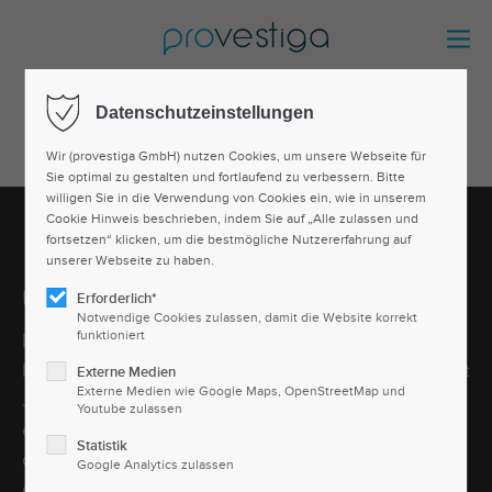
Datenschutzeinstellungen
Wir (provestiga GmbH) nutzen Cookies, um unsere Webseite für
Sie optimal zu gestalten und fortlaufend zu verbessern. Bitte
willigen Sie in die Verwendung von Cookies ein, wie in unserem
Cookie Hinweis beschrieben, indem Sie auf „Alle zulassen und
fortsetzen“ klicken, um die bestmögliche Nutzererfahrung auf
unserer Webseite zu haben.
Über uns
Erforderlich*
Notwendige Cookies zulassen, damit die Website korrekt
funktioniert
Die provestiga GmbH ist aus der arbeitsmedizinischen
Facharztpraxis Dr. Westmann hervorgegangen, die seit
Externe Medien
Externe Medien wie Google Maps, OpenStreetMap und
Jahren auf dem betrieblichen Gesundheitsmarkt sehr
Youtube zulassen
erfolgreich agiert. Sie bietet Dienstleistungen rund um
Statistik
das Thema arbeitsmedizinische Untersuchungen,
Google Analytics zulassen
gesundheitlicher Arbeitsschutz und