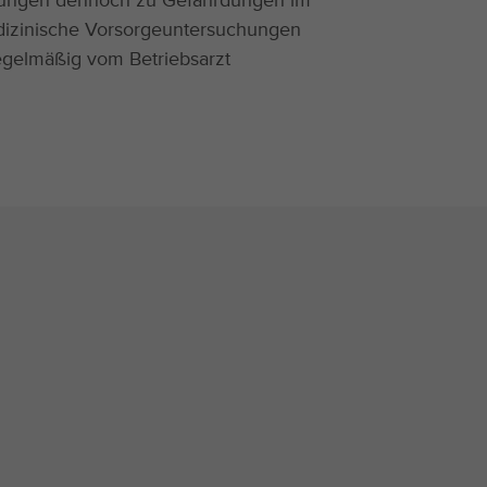
stungen dennoch zu Gefährdungen im
dizinische Vorsorgeuntersuchungen
regelmäßig vom Betriebsarzt