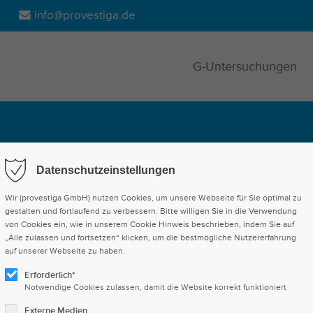
info@provestiga.de
G-Untersuchungen
t für Hamburg
Datenschutzeinstellungen
Wir (provestiga GmbH) nutzen Cookies, um unsere Webseite für Sie optimal zu
zt für Arbeitsmedizin bietet Dienstleistungen
gestalten und fortlaufend zu verbessern. Bitte willigen Sie in die Verwendung
von Cookies ein, wie in unserem Cookie Hinweis beschrieben, indem Sie auf
ignung und Prävention am Arbeitsplatz an.
„Alle zulassen und fortsetzen“ klicken, um die bestmögliche Nutzererfahrung
auf unserer Webseite zu haben.
Erforderlich*
1
Notwendige Cookies zulassen, damit die Website korrekt funktioniert
Externe Medien