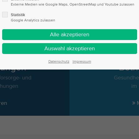
Externe Medien wie Google Maps, OpenStreetMap und Youtube zulassen
Statistik
Google Analytics zulassen
Datenschutz
Impressum
hungen
Betr
Vorsorge- und
Gesundhei
chungen
im
ren